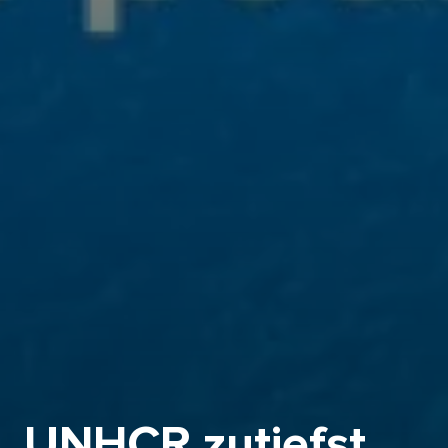
UNHCR zutiefst