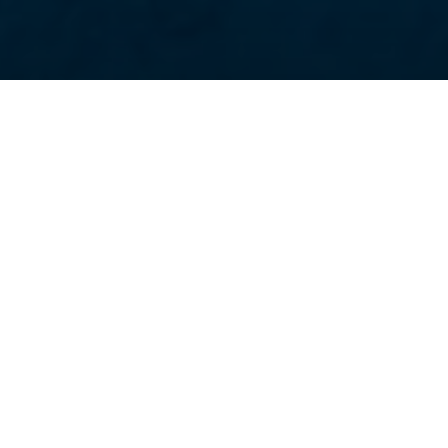
Direkt
zum
Inhalt
DI., 03.03.2026 - 13:13
GENF
–
UNHCR, die UN-Flüchtlingsorganisation, ist
zutiefst besorgt über die Eskalation des Konflikts
im Nahen Osten und deren Auswirkungen auf die
Zivilbevölkerung sowie über weitere
Vertreibungen in der Region.
Viele der betroffenen Länder beherbergen bereits
Millionen von Flüchtlingen und