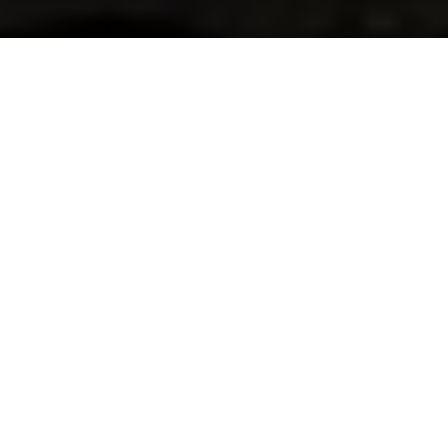
Direkt
zum
Inhalt
DI., 09.12.2025 - 08:46
Drei Jahre nach Beginn eines Krieges, der kein
Ende zu nehmen scheint
, sitzt
Anne-Marie
Deutschlander, UNHCR-Vertreterin in Moldau
, in
ihrem Büro in Chișinău und sieht sich unmöglichen
Entscheidungen gegenüber. Die Schweizer
Humanitäre, die seit fast 30 Jahren für UNHCR
tätig ist, leitet heute die Einsätze der
Flüchtlingsorganisation in Moldau – einem der