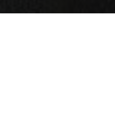
Direkt
zum
Inhalt
FR., 23.07.2021 - 11:30
Mehr als 270.000 Afghanen mussten seit Anfang
des Jahres aus ihren Häusern fliehen.
UNHCR, die
UN-Flüchtlingsorganisation, ist alarmiert über
die Situation und hat einen Notfallplan
aufgestellt.
Sie warnt die internationale
Gemeinschaft vor einer grossen und unmittelbar
drohenden humanitären Krise, für die in den
kommenden Monaten noch mehr massive