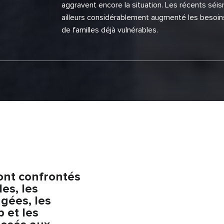
aggravent encore la situation. Les récents séi
ailleurs considérablement augmenté les besoin
de familles déjà vulnérables.
sont confrontés
les, les
gées, les
 et les