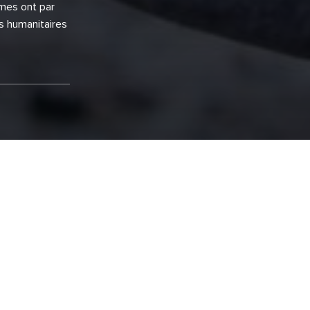
smes ont par
s humanitaires