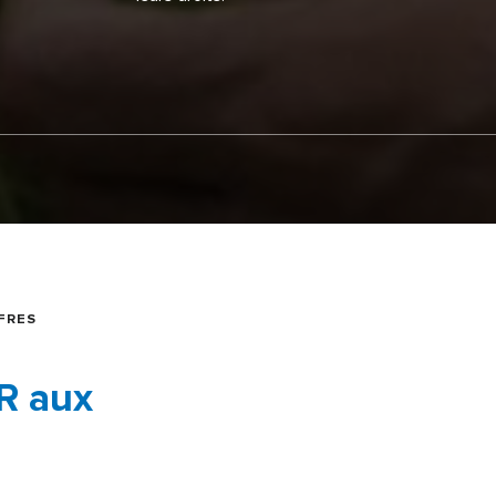
FRES
R aux